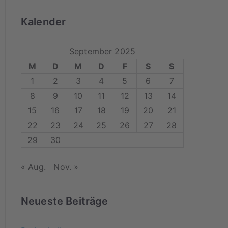
e
a
Kalender
r
c
September 2025
h
M
D
M
D
F
S
S
f
1
2
3
4
5
6
7
o
8
9
10
11
12
13
14
r
15
16
17
18
19
20
21
:
22
23
24
25
26
27
28
29
30
« Aug.
Nov. »
Neueste Beiträge