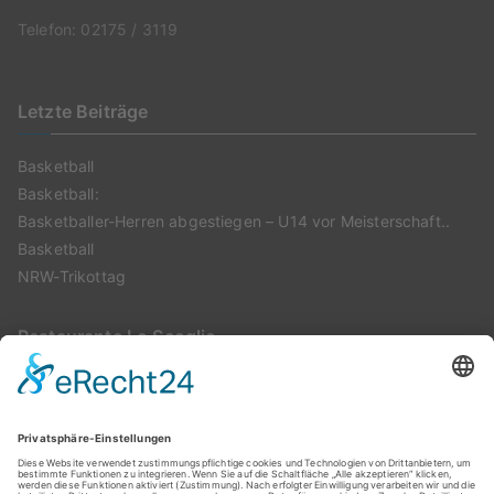
Telefon: 02175 / 3119
Letzte Beiträge
Basketball
Basketball:
Basketballer-Herren abgestiegen – U14 vor Meisterschaft..
Basketball
NRW-Trikottag
Restaurante Lo Scoglio
Montags: geschlossen
Di – Sa: 17:00 – 22:30 Uhr
Sonntags: 11:00 – 14:30 Uhr und 17:00 – 22:30 Uhr