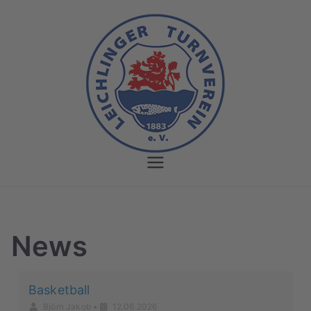
Leichlinger
Turnverein
News
Basketball
Björn Jakob
•
12.06.2026