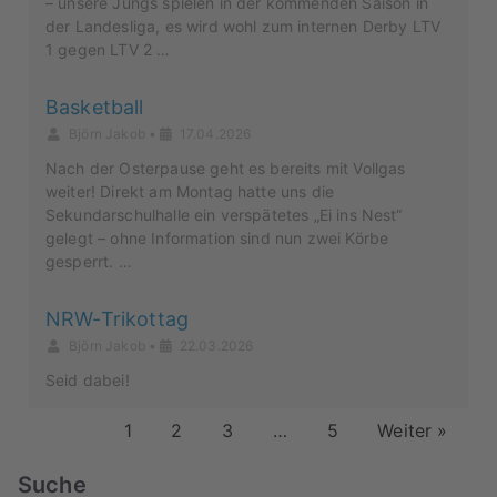
– unsere Jungs spielen in der kommenden Saison in
der Landesliga, es wird wohl zum internen Derby LTV
1 gegen LTV 2 …
Basketball
Björn Jakob
•
17.04.2026
Nach der Osterpause geht es bereits mit Vollgas
weiter! Direkt am Montag hatte uns die
Sekundarschulhalle ein verspätetes „Ei ins Nest“
gelegt – ohne Information sind nun zwei Körbe
gesperrt. …
NRW-Trikottag
Björn Jakob
•
22.03.2026
Seid dabei!
1
2
3
…
5
Weiter »
Suche