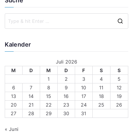
Suche
S
e
a
Kalender
r
c
Juli 2026
h
M
D
M
D
F
S
S
f
1
2
3
4
5
o
6
7
8
9
10
11
12
r
13
14
15
16
17
18
19
:
20
21
22
23
24
25
26
27
28
29
30
31
« Juni