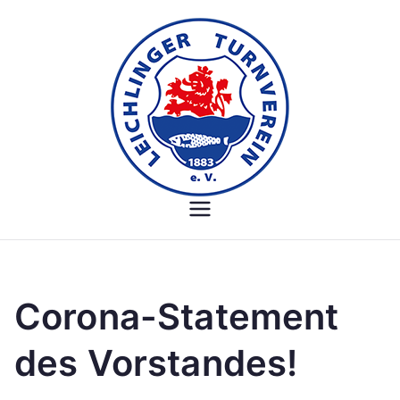
Zum
Inhalt
springen
Leichlinger
Turnverein
Corona-Statement
des Vorstandes!