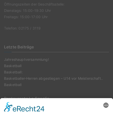
Öffnungszeiten der Geschäftsstelle:
Dienstags: 15:00-19:30 Uhr
Freitags: 15:00-17:00 Uhr
Telefon: 02175 / 3119
Letzte Beiträge
Jahreshauptversammlung!
Basketball
Basketball:
Basketballer-Herren abgestiegen – U14 vor Meisterschaft..
Basketball
Restaurante Lo Scoglio
Montags: geschlossen