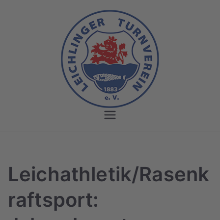
Zum
Inhalt
springen
Leichlinger
Turnverein
Leichathletik/Rasenk
raftsport: