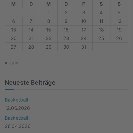
M
D
M
D
F
S
S
f
1
2
3
4
5
o
6
7
8
9
10
11
12
r
13
14
15
16
17
18
19
:
20
21
22
23
24
25
26
27
28
29
30
31
« Juni
Neueste Beiträge
Basketball
12.06.2026
Basketball:
26.04.2026