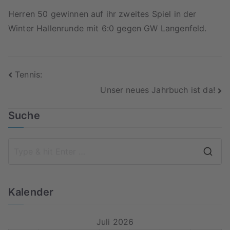
Herren 50 gewinnen auf ihr zweites Spiel in der
Winter Hallenrunde mit 6:0 gegen GW Langenfeld.
Beitragsnavigation
Tennis:
Unser neues Jahrbuch ist da!
Suche
S
e
a
Kalender
r
c
Juli 2026
h