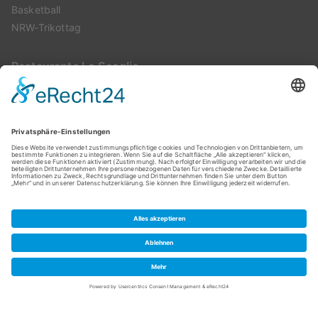
Basketball
NRW-Trikottag
Restaurante Lo Scoglio
Montags: geschlossen
Di – Sa: 17:00 – 22:30 Uhr
Sonntags: 11:00 – 14:30 Uhr und 17:00 – 22:30 Uhr
Copyright © 2026
Leichlinger Turnverein
. Präsentiert von
Zakra
und
WordPress
.
Cookie-Einstellungen